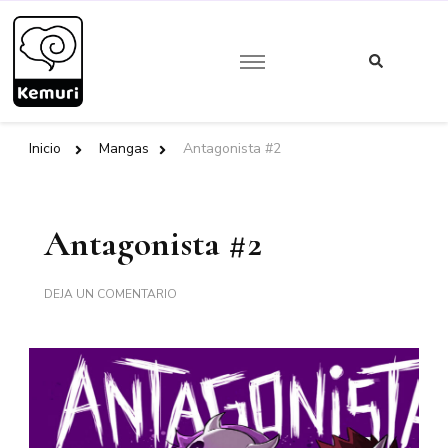
¿Buscas
algo?
Kemuri Ediciones
Inicio
Mangas
Antagonista #2
Antagonista #2
EN
DEJA UN COMENTARIO
ANTAGONISTA
#2