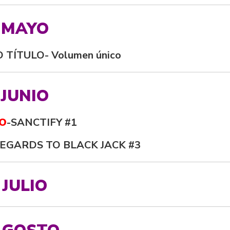
MAYO
 TÍTULO- Volumen único
JUNIO
O
-SANCTIFY #1
REGARDS TO BLACK JACK #3
JULIO